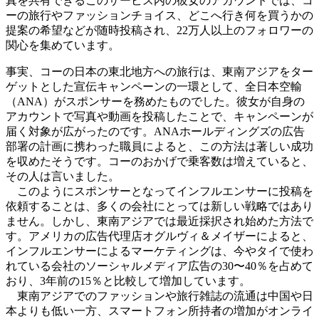
真を共有できるこのサービス内の彼女のアカウントでは、コ
ーの旅行やファッションチョイス、どこへ行き何を買うかの
提案の希望などが随時投稿され、22万人以上のフォロワーの
関心を集めています。
事実、コーの日本の東北地方への旅行は、東南アジアをター
ゲットとした宣伝キャンペーンの一環として、全日本空輸
（ANA）がスポンサーを務めたものでした。彼女が自身の
アカウントで写真や動画を投稿したことで、キャンペーンが
届く対象が広がったのです。ANAホールディングズの広告
部署の計画に携わった職員によると、この方法は著しい成功
を収めたそうです。コーのおかげで乗客数は増えていると、
その人は言いました。
このようにスポンサーとなってインフルエンサーに投稿を
依頼することは、多くの会社にとっては新しい戦略ではあり
ません。しかし、東南アジアでは最近採択され始めた方法で
す。アメリカの広告代理店オグルヴィ＆メイザーによると、
インフルエンサーによるマーケティングは、今やタイで使わ
れている会社のソーシャルメディア広告の30〜40％を占めて
おり、3年前の15％と比較して増加しています。
東南アジアでのファッションや旅行雑誌の流通は中国や日
本よりも低い一方、スマートフォン所持者の増加がオンライ