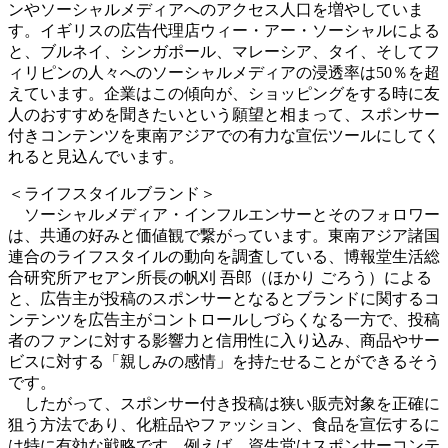
ンやソーシャルメディアへのアクセス人口を増やしていま
す。イギリスの広告代理店ウィー・アー・ソーシャルによる
と、ブルネイ、シンガポール、マレーシア、タイ、そしてフ
ィリピンの人々へのソーシャルメディアの浸透率は50％を超
えています。企業はこの傾向が、ショッピングをする時に友
人のおすすめを聞きたいという願望と相まって、スポンサー
付きコンテンツを東南アジアでの有力な宣伝ツールにしてく
れると見込んでいます。
＜ライフスタイルブランド＞
ソーシャルメディア・インフルエンサーとそのフォロワー
は、共通の好みと価値観で繋がっています。東南アジア諸国
連合のライフスタイルの動向を調査している、博報堂生活総
合研究所アセアン所長の帆刈 吾郎（ほかり ごろう）による
と、広告主が投稿のスポンサーとなるとブランドに関するコ
ンテンツを広告主がコントロールしづらくなる一方で、投稿
者のファンに対する影響力と信用性に入り込み、商品やサー
ビスに対する「親しみの感情」を持たせることができるそう
です。
したがって、スポンサー付き投稿は狭い販売対象を正確に
狙う方法であり、化粧品やファッション、食品を宣伝するに
は特に有効な戦略です。例えば、資生堂はスポンサーコンテ