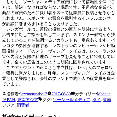
しかし、ソーシャルメディア宣伝において信頼性を保つこ
とは、解決しなければならない課題です。不道徳な企業が、
商品の宣伝のために愛用者を装って従業員に投稿させるかも
しれません。スポンサーの競合を批判するインフルエンサー
が訴訟に巻き込まれることもありました。
シンガポールは、普段の投稿との区別を明確にするよう、
広告主に対して指令を出しています。スポンサー候補から独
立していることを強調するアカウントも一定数あります。バ
ンコクの男性が運営する、レストランのレビューやレシピ動
画投稿フィードのスターヴィング・タイムは、レストランの
宣伝内容と実際の料理のギャップを見せることに特化してい
ます。全ての広告はこのように明確に区別されています。
このアカウントの正直さと中立性は、130万人のフォロワ
ー獲得に繋がりました。昨年、スターヴィング・タイムは企
業として登録され、会社のブランドで約50人の従業員を雇っ
ています。
投稿者:
Jazzmotunabe13
2017-08-30
カテゴリー:
Made in
JAPAN
,
東南アジア
タグ:
ソーシャルメディア
,
タイ
,
東南
アジア
,
消費者