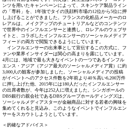
ンツを用いたキャンペーンによって、スキンケア製品ライン
の「専科」を、1年強でタイの洗顔料市場の12位から5位に押
し上げることができました。フランスの化粧品メーカーのロ
レアルは、メイクアップのチュートリアルなどのコンテンツ
で世界中のインフルエンサーと連携し、ロレアルのウェブサ
イトと、コラボしたインフルエンサーのソーシャルメディア
フィードの両方で閲覧できるようにしています。
インフルエンサーの出来事として宣伝するこの方式に、フ
ァンや業界インサイダーは関心の高まりを露にしています。
4月には、地域で最も大きなイベントの一つであるインフル
エンス・アジア（アジア最大のソーシャルメディア賞）に約
3,000人の観客が参加しました。ソーシャルメディアの投稿
がイベントへのアクセス件数を2年前より40％高い6,200万件
に押し上げた他、2015年には180人だったインフルエンサー
の出席者数が、今年は252人に増えました。シンガポールの
DBS銀行の親会社であるDBSグループホールディングズは、
ソーシャルメディアスターが金融商品に対する若者の興味を
集めてくれると見込み、このようなイベントでインフルエン
サーをスカウトしようとしています。
＜的確なアドバイス＞