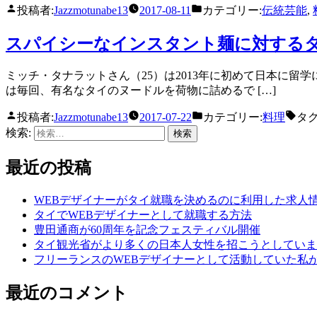
投稿者:
Jazzmotunabe13
2017-08-11
カテゴリー:
伝統芸能
,
スパイシーなインスタント麺に対する
ミッチ・タナラットさん（25）は2013年に初めて日本に
は毎回、有名なタイのヌードルを荷物に詰めるで […]
投稿者:
Jazzmotunabe13
2017-07-22
カテゴリー:
料理
タグ
検索:
最近の投稿
WEBデザイナーがタイ就職を決めるのに利用した求人
タイでWEBデザイナーとして就職する方法
豊田通商が60周年を記念フェスティバル開催
タイ観光省がより多くの日本人女性を招こうとしていま
フリーランスのWEBデザイナーとして活動していた私
最近のコメント