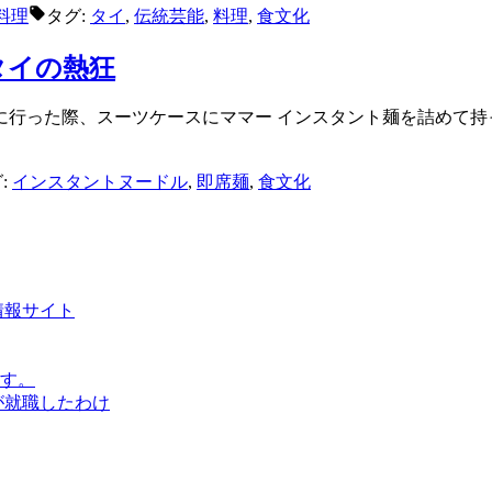
料理
タグ:
タイ
,
伝統芸能
,
料理
,
食文化
タイの熱狂
留学に行った際、スーツケースにママー インスタント麺を詰めて
:
インスタントヌードル
,
即席麺
,
食文化
情報サイト
す。
が就職したわけ