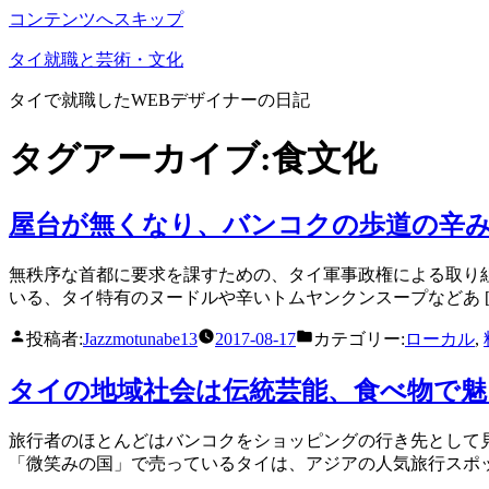
コンテンツへスキップ
タイ就職と芸術・文化
タイで就職したWEBデザイナーの日記
タグアーカイブ:
食文化
屋台が無くなり、バンコクの歩道の辛
無秩序な首都に要求を課すための、タイ軍事政権による取り
いる、タイ特有のヌードルや辛いトムヤンクンスープなどあ [
投稿者:
Jazzmotunabe13
2017-08-17
カテゴリー:
ローカル
,
タイの地域社会は伝統芸能、食べ物で魅
旅行者のほとんどはバンコクをショッピングの行き先として
「微笑みの国」で売っているタイは、アジアの人気旅行スポッ 