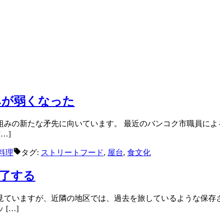
みが弱くなった
組みの新たな矛先に向いています。 最近のバンコク市職員によ
…]
料理
タグ:
ストリートフード
,
屋台
,
食文化
了する
見ていますが、近隣の地区では、過去を旅しているような保
[…]