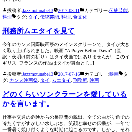
投稿者:
Jazzmotunabe13
2017-08-11
カテゴリー:
伝統芸能
,
料理
タグ:
タイ
,
伝統芸能
,
料理
,
食文化
刑務所ムエタイを見て
今年のカンヌ国際映画祭のメインスクリーンで、タイが大き
く取り上げられました。映画 ”A Prayer Before Dawn”（直
訳：夜明け前の祈り）はタイ映画ではありませんが、このイ
ギリス−フランスの作品はタイが舞台と […]
投稿者:
Jazzmotunabe13
2017-07-16
カテゴリー:
映画
タ
グ:
カンヌ映画祭
,
タイ
,
ムエタイ
,
刑務所
,
映画
どのくらいソンクラーンを愛している
かを言います。
仕事や交通の危険からの長期間の脱出、全ての曲がり角での
冷たくすがすがしい水しぶき、笑顔と幸せの伝播が、一年で
一番暑く焼け付くような時期に起こるのです。しかし、それ