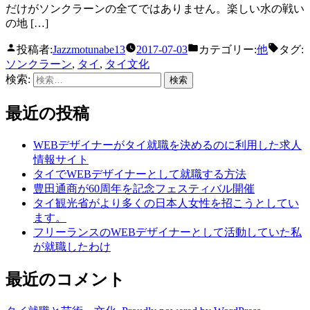
だけがソンクラーンの全てではありません。楽しい水の戦い
の地 […]
投稿者:
Jazzmotunabe13
2017-07-03
カテゴリー:
他
タグ:
ソンクラーン
,
タイ
,
タイ文化
検索:
最近の投稿
WEBデザイナーがタイ就職を決めるのに利用した求人
情報サイト
タイでWEBデザイナーとして就職する方法
豊田通商が60周年を記念フェスティバル開催
タイ観光省がより多くの日本人女性を招こうとしてい
ます。
フリーランスのWEBデザイナーとして活動していた私
が就職したわけ
最近のコメント