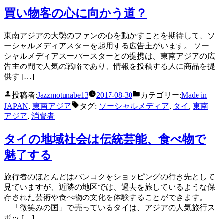
買い物客の心に向かう道？
東南アジアの大勢のファンの心を動かすことを期待して、ソ
ーシャルメディアスターを起用する広告主がいます。 ソー
シャルメディアスーパースターとの提携は、東南アジアの広
告主の間で人気の戦略であり、情報を投稿する人に商品を提
供す […]
投稿者:
Jazzmotunabe13
2017-08-30
カテゴリー:
Made in
JAPAN
,
東南アジア
タグ:
ソーシャルメディア
,
タイ
,
東南
アジア
,
消費者
タイの地域社会は伝統芸能、食べ物で
魅了する
旅行者のほとんどはバンコクをショッピングの行き先として
見ていますが、近隣の地区では、過去を旅しているような保
存された芸術や食べ物の文化を体験することができます。
「微笑みの国」で売っているタイは、アジアの人気旅行ス
ポッ […]