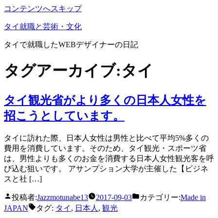
コンテンツへスキップ
タイ就職と芸術・文化
タイで就職したWEBデザイナーの日記
タグアーカイブ:
タイ
タイ観光省がより多くの日本人女性を
招こうとしています。
タイに訪れた際、日本人女性は男性と比べて平均5%多くの
費用を消費しています。そのため、タイ観光・スポーツ省
は、男性よりも多くのお金を消費する日本人女性観光客を呼
び込む狙いです。 アサンプション大学が主催した【ビジネ
スと社 […]
投稿者:
Jazzmotunabe13
2017-09-03
カテゴリー:
Made in
JAPAN
タグ:
タイ
,
日本人
,
観光